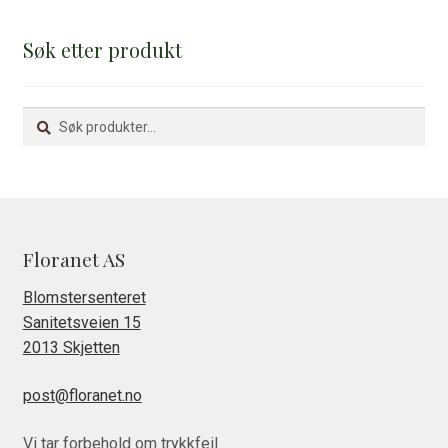
Søk etter produkt
Søk
Søk
etter:
Floranet AS
Blomstersenteret
Sanitetsveien 15
2013 Skjetten
post@floranet.no
Vi tar forbehold om trykkfeil.