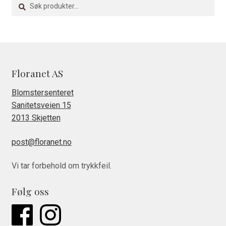
Søk
Søk
etter:
Floranet AS
Blomstersenteret
Sanitetsveien 15
2013 Skjetten
post@floranet.no
Vi tar forbehold om trykkfeil.
Følg oss