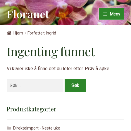
Floranet
Hopp
Hopp
Meny
til
til
navigasjon
innhold
Hjem
Hjem
Forfatter: Ingrid
Ingenting funnet
Butikk
Vi klarer ikke å finne det du leter etter. Prøv å søke.
Min konto
Søk
etter:
Bli kunde
Produktkategorier
Direkteimport - Neste uke